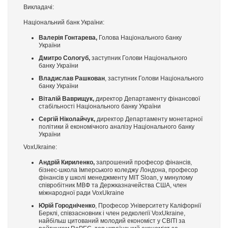
Викладачі:
Національний банк України:
Валерія Гонтарева,
Голова Національного банку
України
Дмитро Сологуб,
заступник Голови Національного
банку України
Владислав Рашкован
, заступник Голови Національного
банку України
Віталій Ваврищук,
директор Департаменту фінансової
стабільності Національного банку України
Сергій Ніколайчук,
директор Департаменту монетарної
політики й економічного аналізу Національного банку
України
VoxUkraine:
Андрій Кириленко,
запрошений професор фінансів,
бізнес-школа Імперського коледжу Лондона, професор
фінансів у школі менеджменту MIT Sloan, у минулому
співробітник МВФ та Держказначейства США, член
міжнародної ради VoxUkraine
Юрій Городніченко
, Професор Університету Каліфорнії
Берклі, співзасновник і член редколегії VoxUkraine,
найбільш цитований молодий економіст у СВІТІ за