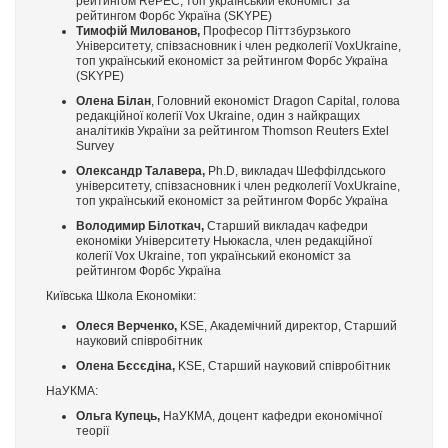
рейтингом RePEC, топ український економіст за
рейтингом Форбс Україна (SKYPE)
Тимофій Милованов,
Професор Піттзбурзького
Університету, співзасновник і член редколегії VoxUkraine,
топ український економіст за рейтингом Форбс Україна
(SKYPE)
Олена Білан
, Головний економіст Dragon Capital, голова
редакційної колегії Vox Ukraine, один з найкращих
аналітиків України за рейтингом Thomson Reuters Extel
Survey
Олександр Талавера,
Ph.D, викладач Шеффілдського
університету, співзасновник і член редколегії VoxUkraine,
топ український економіст за рейтингом Форбс Україна
Володимир Білоткач,
Старший викладач кафедри
економіки Університету Ньюкасла, член редакційної
колегії Vox Ukraine, топ український економіст за
рейтингом Форбс Україна
Київська Школа Економіки:
Олеся Верченко,
KSE, Академічний директор, Старший
науковий співробітник
Олена Бєсєдіна,
KSE, Старший науковий співробітник
НаУКМА:
Ольга Купець,
НаУКМА, доцент кафедри економічної
теорії