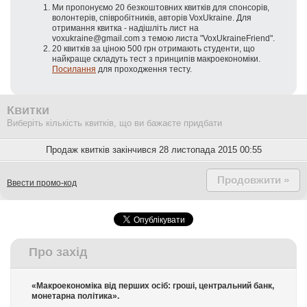
Ми пропонуємо 20 безкоштовних квитків для спонсорів,
волонтерів, співробітників, авторів VoxUkraine. Для
отримання квитка - надішліть лист на
voxukraine@gmail.com з темою листа "VoxUkraineFriend".
20 квитків за ціною 500 грн отримають студенти, що
найкраще складуть тест з принципів макроекономіки.
Посилання
для проходження тесту.
Квитки
Виберіть кількість квитків, що ви бажаєте придбати
Продаж квитків закінчився 28 листопада 2015 00:55
Продовжити »
Ввести промо-код
Про захід
«Макроекономіка від перших осіб: гроші, центральний банк,
монетарна політика».