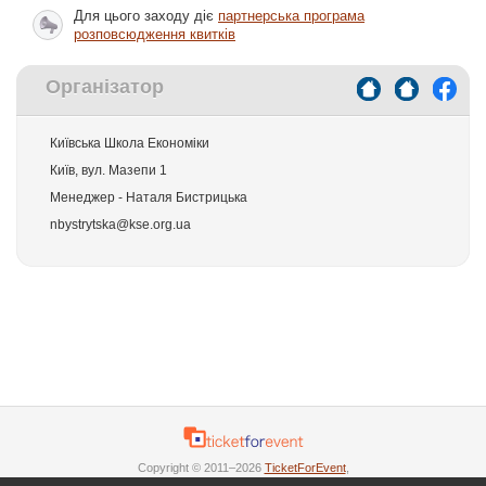
Для цього заходу діє
партнерська програма
розповсюдження квитків
Організатор
Київська Школа Економіки
Київ, вул. Мазепи 1
Менеджер - Наталя Бистрицька
nbystrytska@kse.org.ua
Copyright © 2011–2026
TicketForEvent
,